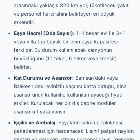
arasındaki yaklaşık 820 km yol, tüketilecek yakıt
ve personel harcırahını belirleyen en büyük
etkendir.
Eşya Hacmi (Oda Sayısı):
1+1 bekar evi ile 3+1
veya villa tipi büyük bir evin eşya kapasitesi
farklıdır. Bu durum kullanılacak kamyonun
büyüklüğünü (10 teker, 6 teker veya transit)
belirler.
Kat Durumu ve Asansör:
Samsun'daki veya
Balıkesir'deki evinizin kaçıncı katta olduğu, bina
asansörünün kullanılıp kullanılamayacağı fiyatı
etkiler. Kurulacak her bir dış cephe modüler
asansörü fiyata yansır.
İşçilik ve Ambalaj:
Eşyaların sökülüp takılması,
paketlenmesi için harcanacak 1. sınıf patpat naylon
miktarı ve gereken uzman personel sayısı (genelde