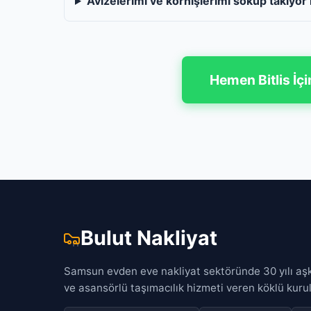
Avizelerimi ve kornişlerimi söküp takıyo
Hemen Bitlis İçi
Bulut Nakliyat
Samsun evden eve nakliyat sektöründe 30 yılı aşkı
ve asansörlü taşımacılık hizmeti veren köklü kuru