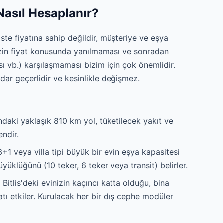
 Nasıl Hesaplanır?
 liste fiyatına sahip değildir, müşteriye ve eşya
izin fiyat konusunda yanılmaması ve sonradan
sı vb.) karşılaşmaması bizim için çok önemlidir.
adar geçerlidir ve kesinlikle değişmez.
ndaki yaklaşık 810 km yol, tüketilecek yakıt ve
endir.
3+1 veya villa tipi büyük bir evin eşya kapasitesi
yüklüğünü (10 teker, 6 teker veya transit) belirler.
itlis'deki evinizin kaçıncı katta olduğu, bina
atı etkiler. Kurulacak her bir dış cephe modüler