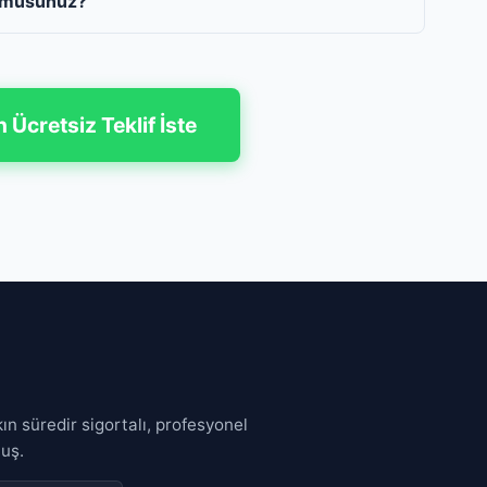
r musunuz?
n Ücretsiz Teklif İste
n süredir sigortalı, profesyonel
luş.