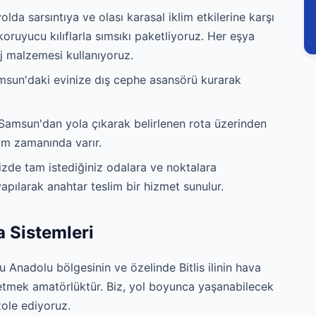
lda sarsıntıya ve olası karasal iklim etkilerine karşı
koruyucu kılıflarla sımsıkı paketliyoruz. Her eşya
j malzemesi kullanıyoruz.
sun'daki evinize dış cephe asansörü kurarak
Samsun'dan yola çıkarak belirlenen rota üzerinden
tam zamanında varır.
izde tam istediğiniz odalara ve noktalara
 yapılarak anahtar teslim bir hizmet sunulur.
a Sistemleri
 Anadolu bölgesinin ve özelinde Bitlis ilinin hava
dı etmek amatörlüktür. Biz, yol boyunca yaşanabilecek
zole ediyoruz.