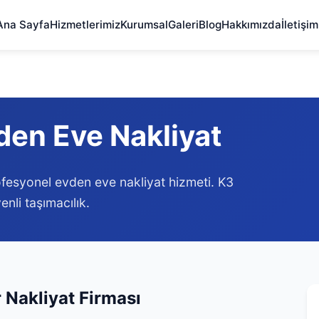
Ana Sayfa
Hizmetlerimiz
Kurumsal
Galeri
Blog
Hakkımızda
İletişim
den Eve Nakliyat
rofesyonel evden eve nakliyat hizmeti. K3
enli taşımacılık.
r Nakliyat Firması