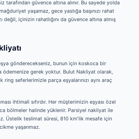
iz tarafından güvence altına alınır. Bu sayede yolda
 mağduriyet yaşamaz, gece yastığa başınızı rahat
ı değil, içinizin rahatlığını da güvence altına almış
kliyatı
 eşya gönderecekseniz, bunun için koskoca bir
a ödemenize gerek yoktur. Bulut Nakliyat olarak,
ring seferlerimizle parça eşyalarınızı aynı araç
şması ihtimali sıfırdır. Her müşterimizin eşyası özel
ca bölmeler halinde yüklenir. Parsiyel nakliyat ile
. Üstelik teslimat süresi, 810 km'lik mesafe için
 gecikme yaşanmaz.