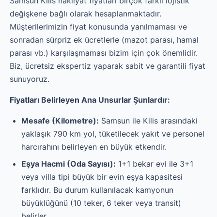
Samsun Kilis nakliyat fiyatları birçok farklı lojistik
değişkene bağlı olarak hesaplanmaktadır.
Müşterilerimizin fiyat konusunda yanılmaması ve
sonradan sürpriz ek ücretlerle (mazot parası, hamal
parası vb.) karşılaşmaması bizim için çok önemlidir.
Biz, ücretsiz ekspertiz yaparak sabit ve garantili fiyat
sunuyoruz.
Fiyatları Belirleyen Ana Unsurlar Şunlardır:
Mesafe (Kilometre):
Samsun ile Kilis arasındaki
yaklaşık 790 km yol, tüketilecek yakıt ve personel
harcırahını belirleyen en büyük etkendir.
Eşya Hacmi (Oda Sayısı):
1+1 bekar evi ile 3+1
veya villa tipi büyük bir evin eşya kapasitesi
farklıdır. Bu durum kullanılacak kamyonun
büyüklüğünü (10 teker, 6 teker veya transit)
belirler.